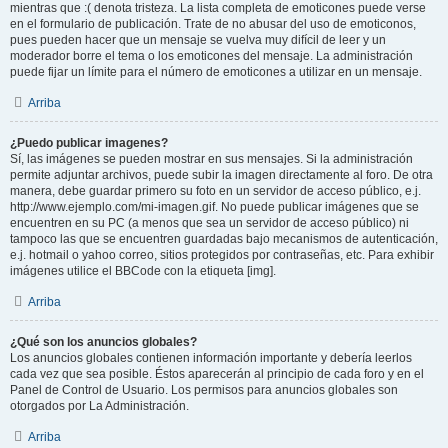
mientras que :( denota tristeza. La lista completa de emoticones puede verse
en el formulario de publicación. Trate de no abusar del uso de emoticonos,
pues pueden hacer que un mensaje se vuelva muy difícil de leer y un
moderador borre el tema o los emoticones del mensaje. La administración
puede fijar un límite para el número de emoticones a utilizar en un mensaje.
Arriba
¿Puedo publicar imagenes?
Sí, las imágenes se pueden mostrar en sus mensajes. Si la administración
permite adjuntar archivos, puede subir la imagen directamente al foro. De otra
manera, debe guardar primero su foto en un servidor de acceso público, e.j.
http://www.ejemplo.com/mi-imagen.gif. No puede publicar imágenes que se
encuentren en su PC (a menos que sea un servidor de acceso público) ni
tampoco las que se encuentren guardadas bajo mecanismos de autenticación,
e.j. hotmail o yahoo correo, sitios protegidos por contraseñas, etc. Para exhibir
imágenes utilice el BBCode con la etiqueta [img].
Arriba
¿Qué son los anuncios globales?
Los anuncios globales contienen información importante y debería leerlos
cada vez que sea posible. Éstos aparecerán al principio de cada foro y en el
Panel de Control de Usuario. Los permisos para anuncios globales son
otorgados por La Administración.
Arriba