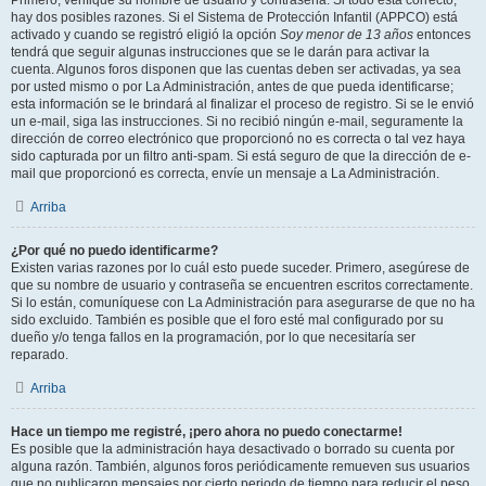
hay dos posibles razones. Si el Sistema de Protección Infantil (APPCO) está
activado y cuando se registró eligió la opción
Soy menor de 13 años
entonces
tendrá que seguir algunas instrucciones que se le darán para activar la
cuenta. Algunos foros disponen que las cuentas deben ser activadas, ya sea
por usted mismo o por La Administración, antes de que pueda identificarse;
esta información se le brindará al finalizar el proceso de registro. Si se le envió
un e-mail, siga las instrucciones. Si no recibió ningún e-mail, seguramente la
dirección de correo electrónico que proporcionó no es correcta o tal vez haya
sido capturada por un filtro anti-spam. Si está seguro de que la dirección de e-
mail que proporcionó es correcta, envíe un mensaje a La Administración.
Arriba
¿Por qué no puedo identificarme?
Existen varias razones por lo cuál esto puede suceder. Primero, asegúrese de
que su nombre de usuario y contraseña se encuentren escritos correctamente.
Si lo están, comuníquese con La Administración para asegurarse de que no ha
sido excluido. También es posible que el foro esté mal configurado por su
dueño y/o tenga fallos en la programación, por lo que necesitaría ser
reparado.
Arriba
Hace un tiempo me registré, ¡pero ahora no puedo conectarme!
Es posible que la administración haya desactivado o borrado su cuenta por
alguna razón. También, algunos foros periódicamente remueven sus usuarios
que no publicaron mensajes por cierto periodo de tiempo para reducir el peso