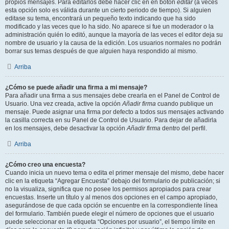
propios mensajes. Para editarlos debe hacer clic en en botón
editar
(a veces
esta opción solo es válida durante un cierto periodo de tiempo). Si alguien
editase su tema, encontrará un pequeño texto indicando que ha sido
modificado y las veces que lo ha sido. No aparece si fue un moderador o la
administración quién lo editó, aunque la mayoría de las veces el editor deja su
nombre de usuario y la causa de la edición. Los usuarios normales no podrán
borrar sus temas después de que alguien haya respondido al mismo.
Arriba
¿Cómo se puede añadir una firma a mi mensaje?
Para añadir una firma a sus mensajes debe crearla en el Panel de Control de
Usuario. Una vez creada, active la opción
Añadir firma
cuando publique un
mensaje. Puede asignar una firma por defecto a todos sus mensajes activando
la casilla correcta en su Panel de Control de Usuario. Para dejar de añadirla
en los mensajes, debe desactivar la opción
Añadir firma
dentro del perfil.
Arriba
¿Cómo creo una encuesta?
Cuando inicia un nuevo tema o edita el primer mensaje del mismo, debe hacer
clic en la etiqueta “Agregar Encuesta” debajo del formulario de publicación; si
no la visualiza, significa que no posee los permisos apropiados para crear
encuestas. Inserte un título y al menos dos opciones en el campo apropiado,
asegurándose de que cada opción se encuentre en la correspondiente línea
del formulario. También puede elegir el número de opciones que el usuario
puede seleccionar en la etiqueta “Opciones por usuario”, el tiempo límite en