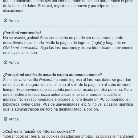
que no publicaron mensajes por cierto periodo de tiempo para reducir el peso
de la base de datos. Si es así, registrese de nuevo y participe de las
discuciones.
Arriba
¡Perdí mi contraseña!
No se asuste, ¡calma! Si su contraseña no puede ser recuperada puede
desactivarla o cambiarla. Visite la página de ingreso (login) y haga clic en
Olvidé mi contraseña
. Siga las instrucciones y estará identificado nuevamente
en muy poco tiempo.
Arriba
¿Por qué mi sesión de usuario expira automáticamente?
Si no activa la casilla
Recordar
cuando ingresa al foro, sus datos se guardan
en una cookie segura, que se elimina al salir de la página o al cabo de cierto
tiempo. Esto previene que su cuenta pueda ser usada por otra persona. Para
que el sistema le reconozca automáticamente solo marque la casilla al
ingresar. No es recomendable si accede al foro desde un PC compartido, e.j.
biblioteca, cyber-cafés, PCs de universidades, etc. Si no ve la casilla, significa
que la administración del foro ha deshabilitado la opción.
Arriba
¿Cuál es la función de “Borrar cookies”?
“Borrar cookies” borra las cookies creadas por phpBB, las cuales le mantienen