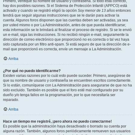
Primero, verifique su nombre de usuario y contraseña. Si todo está correcto,
hay dos posibles razones. Si el Sistema de Protección Infantil (APPCO) está
activado y cuando se registró eligió la opción
Soy menor de 13 años
entonces
tendrá que seguir algunas instrucciones que se le darán para activar la
cuenta. Algunos foros disponen que las cuentas deben ser activadas, ya sea
por usted mismo o por La Administración, antes de que pueda identificarse;
esta información se le brindará al finalizar el proceso de registro. Si se le envió
un e-mail, siga las instrucciones. Si no recibió ningún e-mail, seguramente la
dirección de correo electrónico que proporcionó no es correcta o tal vez haya
sido capturada por un filtro anti-spam. Si está seguro de que la dirección de e-
mail que proporcionó es correcta, envíe un mensaje a La Administración.
Arriba
¿Por qué no puedo identificarme?
Existen varias razones por lo cuál esto puede suceder. Primero, asegúrese de
que su nombre de usuario y contraseña se encuentren escritos correctamente.
Si lo están, comuníquese con La Administración para asegurarse de que no ha
sido excluido. También es posible que el foro esté mal configurado por su
dueño y/o tenga fallos en la programación, por lo que necesitaría ser
reparado.
Arriba
Hace un tiempo me registré, ¡pero ahora no puedo conectarme!
Es posible que la administración haya desactivado o borrado su cuenta por
alguna razón. También, algunos foros periódicamente remueven sus usuarios