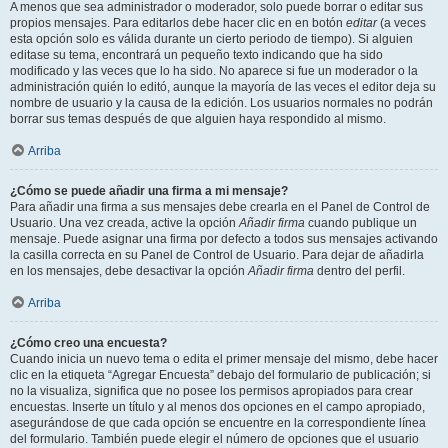
A menos que sea administrador o moderador, solo puede borrar o editar sus
propios mensajes. Para editarlos debe hacer clic en en botón
editar
(a veces
esta opción solo es válida durante un cierto periodo de tiempo). Si alguien
editase su tema, encontrará un pequeño texto indicando que ha sido
modificado y las veces que lo ha sido. No aparece si fue un moderador o la
administración quién lo editó, aunque la mayoría de las veces el editor deja su
nombre de usuario y la causa de la edición. Los usuarios normales no podrán
borrar sus temas después de que alguien haya respondido al mismo.
Arriba
¿Cómo se puede añadir una firma a mi mensaje?
Para añadir una firma a sus mensajes debe crearla en el Panel de Control de
Usuario. Una vez creada, active la opción
Añadir firma
cuando publique un
mensaje. Puede asignar una firma por defecto a todos sus mensajes activando
la casilla correcta en su Panel de Control de Usuario. Para dejar de añadirla
en los mensajes, debe desactivar la opción
Añadir firma
dentro del perfil.
Arriba
¿Cómo creo una encuesta?
Cuando inicia un nuevo tema o edita el primer mensaje del mismo, debe hacer
clic en la etiqueta “Agregar Encuesta” debajo del formulario de publicación; si
no la visualiza, significa que no posee los permisos apropiados para crear
encuestas. Inserte un título y al menos dos opciones en el campo apropiado,
asegurándose de que cada opción se encuentre en la correspondiente línea
del formulario. También puede elegir el número de opciones que el usuario