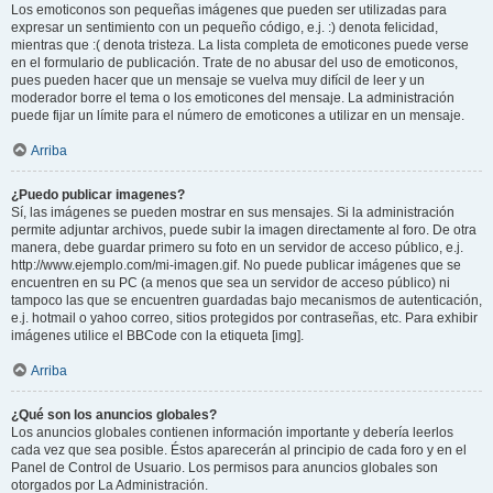
Los emoticonos son pequeñas imágenes que pueden ser utilizadas para
expresar un sentimiento con un pequeño código, e.j. :) denota felicidad,
mientras que :( denota tristeza. La lista completa de emoticones puede verse
en el formulario de publicación. Trate de no abusar del uso de emoticonos,
pues pueden hacer que un mensaje se vuelva muy difícil de leer y un
moderador borre el tema o los emoticones del mensaje. La administración
puede fijar un límite para el número de emoticones a utilizar en un mensaje.
Arriba
¿Puedo publicar imagenes?
Sí, las imágenes se pueden mostrar en sus mensajes. Si la administración
permite adjuntar archivos, puede subir la imagen directamente al foro. De otra
manera, debe guardar primero su foto en un servidor de acceso público, e.j.
http://www.ejemplo.com/mi-imagen.gif. No puede publicar imágenes que se
encuentren en su PC (a menos que sea un servidor de acceso público) ni
tampoco las que se encuentren guardadas bajo mecanismos de autenticación,
e.j. hotmail o yahoo correo, sitios protegidos por contraseñas, etc. Para exhibir
imágenes utilice el BBCode con la etiqueta [img].
Arriba
¿Qué son los anuncios globales?
Los anuncios globales contienen información importante y debería leerlos
cada vez que sea posible. Éstos aparecerán al principio de cada foro y en el
Panel de Control de Usuario. Los permisos para anuncios globales son
otorgados por La Administración.