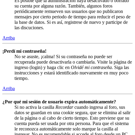
Es posible que la administración haya desactivado o borrado
su cuenta por alguna razón. También, algunos foros
periódicamente remueven sus usuarios que no publicaron
mensajes por cierto periodo de tiempo para reducir el peso de
la base de datos. Si es así, registrese de nuevo y participe de
las discuciones.
Arriba
¡Perdí mi contraseña!
No se asuste, ¡calma! Si su contraseña no puede ser
recuperada puede desactivarla o cambiarla. Visite la página de
ingreso (login) y haga clic en
Olvidé mi contraseña
. Siga las
instrucciones y estará identificado nuevamente en muy poco
tiempo.
Arriba
¿Por qué mi sesión de usuario expira automáticamente?
Si no activa la casilla
Recordar
cuando ingresa al foro, sus
datos se guardan en una cookie segura, que se elimina al salir
de la página o al cabo de cierto tiempo. Esto previene que su
cuenta pueda ser usada por otra persona. Para que el sistema
le reconozca automáticamente solo marque la casilla al
ingresar. No es recomendable si accede al foro desde un PC