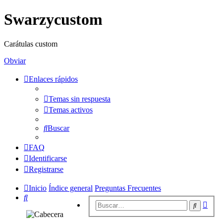
Swarzycustom
Carátulas custom
Obviar
Enlaces rápidos
Temas sin respuesta
Temas activos
Buscar
FAQ
Identificarse
Registrarse
Inicio
Índice general
Preguntas Frecuentes
Buscar
Bús
Buscar
avan