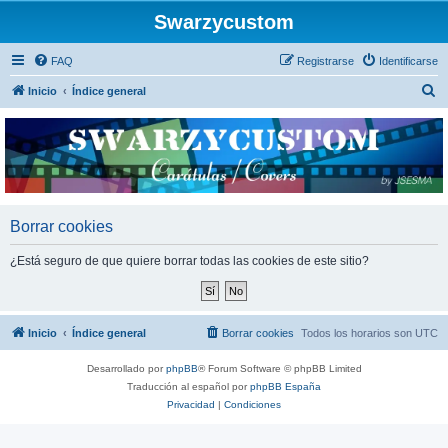
Swarzycustom
FAQ
Registrarse
Identificarse
B
Inicio
Índice general
u
s
c
a
r
Borrar cookies
¿Está seguro de que quiere borrar todas las cookies de este sitio?
Inicio
Índice general
Borrar cookies
Todos los horarios son
UTC
Desarrollado por
phpBB
® Forum Software © phpBB Limited
Traducción al español por
phpBB España
Privacidad
|
Condiciones