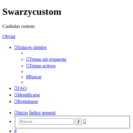
Swarzycustom
Carátulas custom
Obviar
Enlaces rápidos
Temas sin respuesta
Temas activos
Buscar
FAQ
Identificarse
Registrarse
Inicio
Índice general
Búsqueda
Buscar
avanzada
Buscar