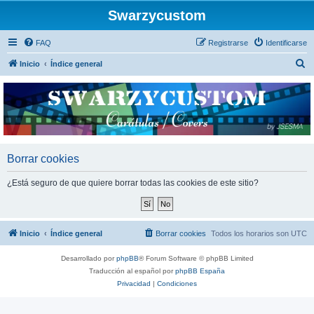
Swarzycustom
FAQ
Registrarse
Identificarse
B
Inicio
Índice general
u
s
c
a
r
Borrar cookies
¿Está seguro de que quiere borrar todas las cookies de este sitio?
Inicio
Índice general
Borrar cookies
Todos los horarios son
UTC
Desarrollado por
phpBB
® Forum Software © phpBB Limited
Traducción al español por
phpBB España
Privacidad
|
Condiciones