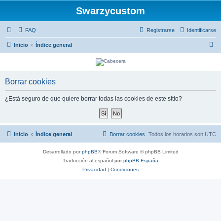
Swarzycustom
FAQ
Registrarse
Identificarse
B
Inicio
Índice general
u
s
c
Borrar cookies
a
¿Está seguro de que quiere borrar todas las cookies de este sitio?
r
Inicio
Índice general
Borrar cookies
Todos los horarios son
UTC
Desarrollado por
phpBB
® Forum Software © phpBB Limited
Traducción al español por
phpBB España
Privacidad
|
Condiciones