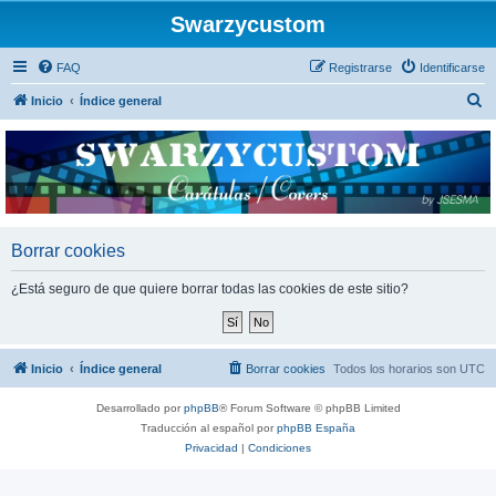
Swarzycustom
FAQ
Registrarse
Identificarse
B
Inicio
Índice general
u
s
c
a
r
Borrar cookies
¿Está seguro de que quiere borrar todas las cookies de este sitio?
Inicio
Índice general
Borrar cookies
Todos los horarios son
UTC
Desarrollado por
phpBB
® Forum Software © phpBB Limited
Traducción al español por
phpBB España
Privacidad
|
Condiciones