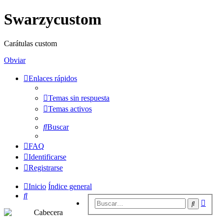
Swarzycustom
Carátulas custom
Obviar
Enlaces rápidos
Temas sin respuesta
Temas activos
Buscar
FAQ
Identificarse
Registrarse
Inicio
Índice general
Buscar
Bús
Buscar
avan