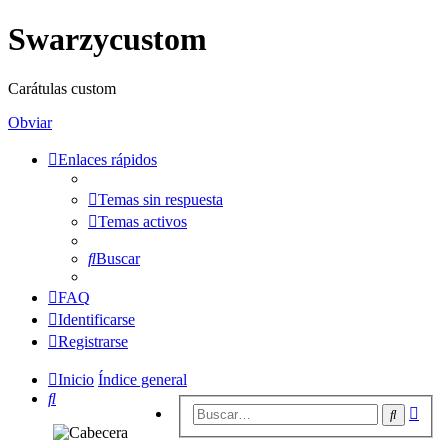
Swarzycustom
Carátulas custom
Obviar
Enlaces rápidos
Temas sin respuesta
Temas activos
Buscar
FAQ
Identificarse
Registrarse
Inicio
Índice general
Buscar
Bús
Buscar
avan