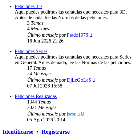
Peticiones 3D
Aquí puedes pedirnos las carátulas que necesites para 3D.
Antes de nada, lee las Normas de las peticiones.
3
Temas
4
Mensajes
Ver
Último mensaje
por
Prado1976
último
16 Jun 2026 21:26
mensaje
Peticiones Series
Aquí puedes pedirnos las carátulas que necesites para Series
en General. Antes de nada, lee las Normas de las peticiones.
17
Temas
24
Mensajes
Ver
Último mensaje
por
DjLeGoLaS
último
07 Jul 2026 15:58
mensaje
Peticiones Realizadas
1344
Temas
3021
Mensajes
Ver
Último mensaje
por
jsesma
último
05 Ago 2026 20:14
mensaje
Identificarse
•
Registrarse