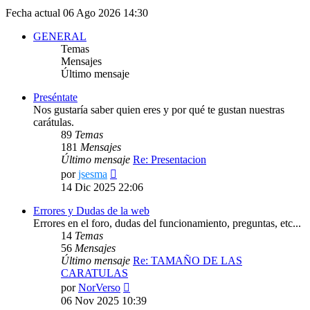
Fecha actual 06 Ago 2026 14:30
GENERAL
Temas
Mensajes
Último mensaje
Preséntate
Nos gustaría saber quien eres y por qué te gustan nuestras
carátulas.
89
Temas
181
Mensajes
Último mensaje
Re: Presentacion
Ver
por
jsesma
último
14 Dic 2025 22:06
mensaje
Errores y Dudas de la web
Errores en el foro, dudas del funcionamiento, preguntas, etc...
14
Temas
56
Mensajes
Último mensaje
Re: TAMAÑO DE LAS
CARATULAS
Ver
por
NorVerso
último
06 Nov 2025 10:39
mensaje