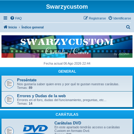
Swarzycustom
FAQ
Registrarse
Identificarse
B
Inicio
Índice general
u
s
c
a
r
Fecha actual 06 Ago 2026 22:44
GENERAL
Preséntate
Nos gustaría saber quien eres y por qué te gustan nuestras carátulas.
Temas:
89
Errores y Dudas de la web
Errores en el foro, dudas del funcionamiento, preguntas, etc...
Temas:
14
CARÁTULAS
Carátulas DVD
En este apartado tendrás acceso a carátulas
Custom en formato Dvd.