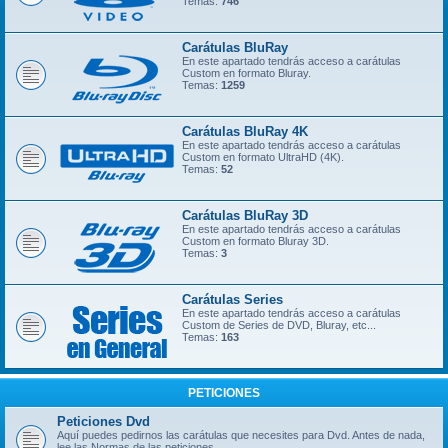
Temas:
746
Carátulas BluRay
En este apartado tendrás acceso a carátulas
Custom en formato Bluray.
Temas:
1259
Carátulas BluRay 4K
En este apartado tendrás acceso a carátulas
Custom en formato UltraHD (4K).
Temas:
52
Carátulas BluRay 3D
En este apartado tendrás acceso a carátulas
Custom en formato Bluray 3D.
Temas:
3
Carátulas Series
En este apartado tendrás acceso a carátulas
Custom de Series de DVD, Bluray, etc...
Temas:
163
PETICIONES
Peticiones Dvd
Aquí puedes pedirnos las carátulas que necesites para Dvd. Antes de nada,
lee las Normas de las peticiones.