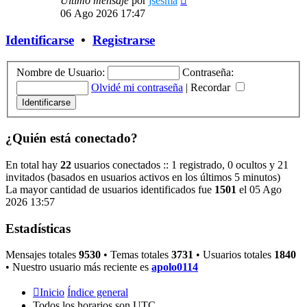
Último mensaje
por
jsesma
último
06 Ago 2026 17:47
mensaje
Identificarse
•
Registrarse
Nombre de Usuario:
Contraseña:
Olvidé mi contraseña
|
Recordar
¿Quién está conectado?
En total hay
22
usuarios conectados :: 1 registrado, 0 ocultos y 21
invitados (basados en usuarios activos en los últimos 5 minutos)
La mayor cantidad de usuarios identificados fue
1501
el 05 Ago
2026 13:57
Estadísticas
Mensajes totales
9530
• Temas totales
3731
• Usuarios totales
1840
• Nuestro usuario más reciente es
apolo0114
Inicio
Índice general
Todos los horarios son
UTC