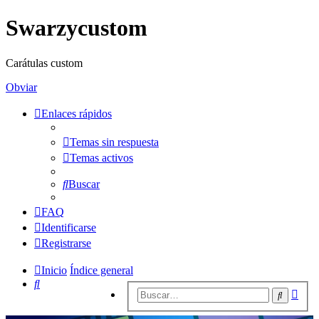
Swarzycustom
Carátulas custom
Obviar
Enlaces rápidos
Temas sin respuesta
Temas activos
Buscar
FAQ
Identificarse
Registrarse
Inicio
Índice general
Buscar
Bús
Buscar
avan