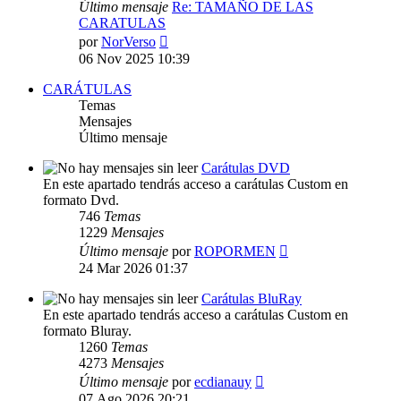
Último mensaje
Re: TAMAÑO DE LAS
CARATULAS
Ver
por
NorVerso
último
06 Nov 2025 10:39
mensaje
CARÁTULAS
Temas
Mensajes
Último mensaje
Carátulas DVD
En este apartado tendrás acceso a carátulas Custom en
formato Dvd.
746
Temas
1229
Mensajes
Ver
Último mensaje
por
ROPORMEN
último
24 Mar 2026 01:37
mensaje
Carátulas BluRay
En este apartado tendrás acceso a carátulas Custom en
formato Bluray.
1260
Temas
4273
Mensajes
Ver
Último mensaje
por
ecdianauy
último
07 Ago 2026 20:21