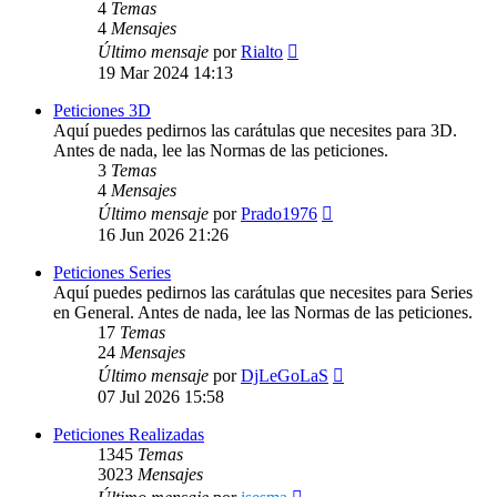
4
Temas
4
Mensajes
Ver
Último mensaje
por
Rialto
último
19 Mar 2024 14:13
mensaje
Peticiones 3D
Aquí puedes pedirnos las carátulas que necesites para 3D.
Antes de nada, lee las Normas de las peticiones.
3
Temas
4
Mensajes
Ver
Último mensaje
por
Prado1976
último
16 Jun 2026 21:26
mensaje
Peticiones Series
Aquí puedes pedirnos las carátulas que necesites para Series
en General. Antes de nada, lee las Normas de las peticiones.
17
Temas
24
Mensajes
Ver
Último mensaje
por
DjLeGoLaS
último
07 Jul 2026 15:58
mensaje
Peticiones Realizadas
1345
Temas
3023
Mensajes
Ver