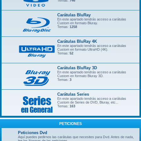
Temas:
746
Carátulas BluRay
En este apartado tendrás acceso a carátulas
Custom en formato Bluray.
Temas:
1258
Carátulas BluRay 4K
En este apartado tendrás acceso a carátulas
Custom en formato UltraHD (4K).
Temas:
52
Carátulas BluRay 3D
En este apartado tendrás acceso a carátulas
Custom en formato Bluray 3D.
Temas:
3
Carátulas Series
En este apartado tendrás acceso a carátulas
Custom de Series de DVD, Bluray, etc...
Temas:
163
PETICIONES
Peticiones Dvd
Aquí puedes pedirnos las carátulas que necesites para Dvd. Antes de nada,
lee las Normas de las peticiones.