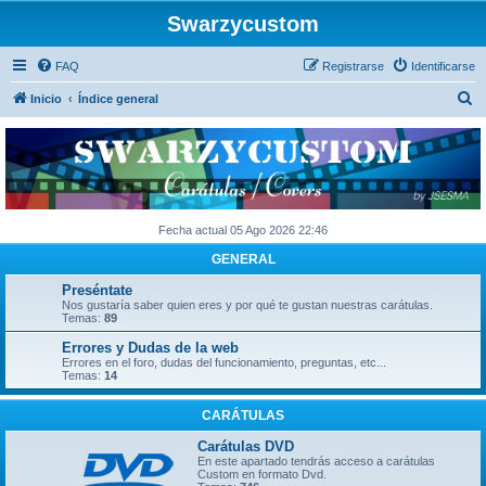
Swarzycustom
FAQ
Registrarse
Identificarse
B
Inicio
Índice general
u
s
c
a
r
Fecha actual 05 Ago 2026 22:46
GENERAL
Preséntate
Nos gustaría saber quien eres y por qué te gustan nuestras carátulas.
Temas:
89
Errores y Dudas de la web
Errores en el foro, dudas del funcionamiento, preguntas, etc...
Temas:
14
CARÁTULAS
Carátulas DVD
En este apartado tendrás acceso a carátulas
Custom en formato Dvd.