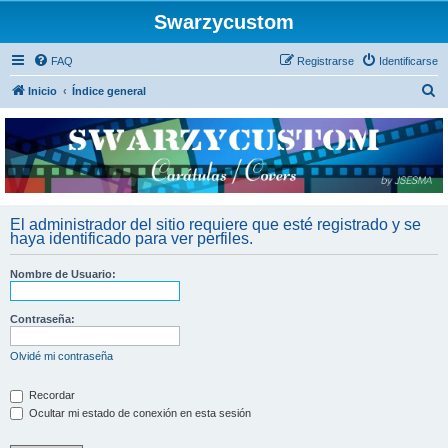
Swarzycustom
FAQ
Registrarse
Identificarse
B
Inicio
Índice general
u
s
c
a
r
El administrador del sitio requiere que esté registrado y se
haya identificado para ver perfiles.
Nombre de Usuario:
Contraseña:
Olvidé mi contraseña
Recordar
Ocultar mi estado de conexión en esta sesión