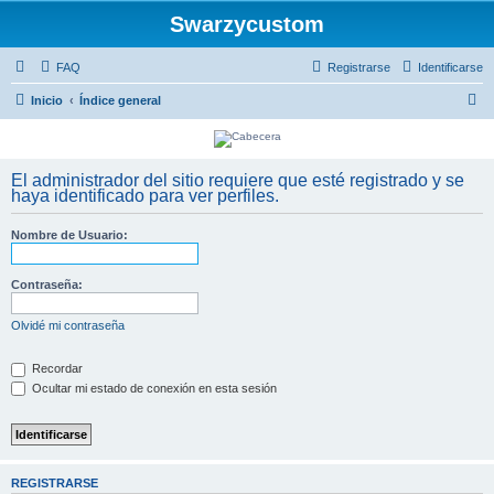
Swarzycustom
FAQ
Registrarse
Identificarse
B
Inicio
Índice general
u
s
El administrador del sitio requiere que esté registrado y se
c
haya identificado para ver perfiles.
a
r
Nombre de Usuario:
Contraseña:
Olvidé mi contraseña
Recordar
Ocultar mi estado de conexión en esta sesión
REGISTRARSE