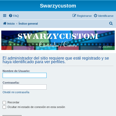
Swarzycustom
FAQ
Registrarse
Identificarse
B
Inicio
Índice general
u
s
c
a
r
El administrador del sitio requiere que esté registrado y se
haya identificado para ver perfiles.
Nombre de Usuario:
Contraseña:
Olvidé mi contraseña
Recordar
Ocultar mi estado de conexión en esta sesión