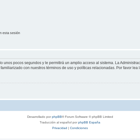
n esta sesión
olo unos pocos segundos y le permitirá un amplio acceso al sistema. La Administra
familiarizado con nuestros términos de uso y políticas relacionadas. Por favor lea l
Desarrollado por
phpBB
® Forum Software © phpBB Limited
Traducción al español por
phpBB España
Privacidad
|
Condiciones