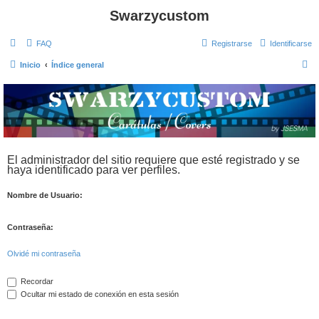
Swarzycustom
FAQ
Registrarse
Identificarse
B
Inicio
Índice general
u
s
c
a
r
El administrador del sitio requiere que esté registrado y se
haya identificado para ver perfiles.
Nombre de Usuario:
Contraseña:
Olvidé mi contraseña
Recordar
Ocultar mi estado de conexión en esta sesión