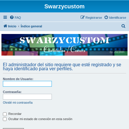
Swarzycustom
FAQ
Registrarse
Identificarse
B
Inicio
Índice general
u
s
c
a
r
El administrador del sitio requiere que esté registrado y se
haya identificado para ver perfiles.
Nombre de Usuario:
Contraseña:
Olvidé mi contraseña
Recordar
Ocultar mi estado de conexión en esta sesión