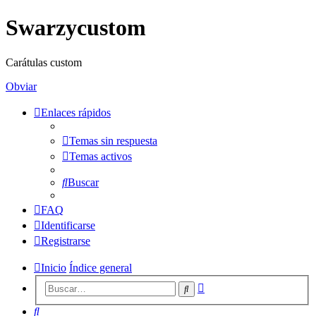
Swarzycustom
Carátulas custom
Obviar
Enlaces rápidos
Temas sin respuesta
Temas activos
Buscar
FAQ
Identificarse
Registrarse
Inicio
Índice general
Búsqueda
Buscar
avanzada
Buscar