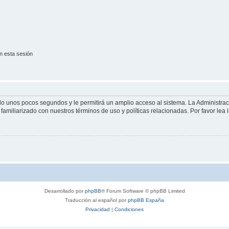
n esta sesión
olo unos pocos segundos y le permitirá un amplio acceso al sistema. La Administra
familiarizado con nuestros términos de uso y políticas relacionadas. Por favor lea l
Desarrollado por
phpBB
® Forum Software © phpBB Limited
Traducción al español por
phpBB España
Privacidad
|
Condiciones