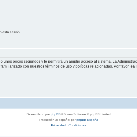
n esta sesión
olo unos pocos segundos y le permitirá un amplio acceso al sistema. La Administra
familiarizado con nuestros términos de uso y políticas relacionadas. Por favor lea l
Desarrollado por
phpBB
® Forum Software © phpBB Limited
Traducción al español por
phpBB España
Privacidad
|
Condiciones