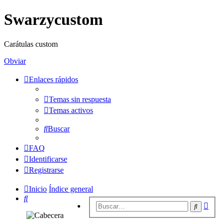
Swarzycustom
Carátulas custom
Obviar
Enlaces rápidos
Temas sin respuesta
Temas activos
Buscar
FAQ
Identificarse
Registrarse
Inicio
Índice general
Buscar
Bús
Buscar
avan