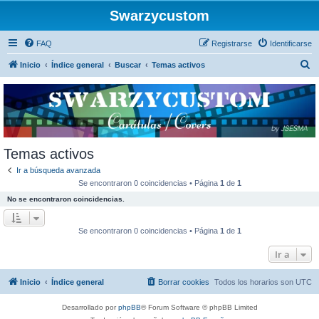
Swarzycustom
FAQ
Registrarse
Identificarse
B
Inicio
Índice general
Buscar
Temas activos
u
s
c
a
r
Temas activos
Ir a búsqueda avanzada
Se encontraron 0 coincidencias • Página
1
de
1
No se encontraron coincidencias.
Se encontraron 0 coincidencias • Página
1
de
1
Ir a
Inicio
Índice general
Borrar cookies
Todos los horarios son
UTC
Desarrollado por
phpBB
® Forum Software © phpBB Limited