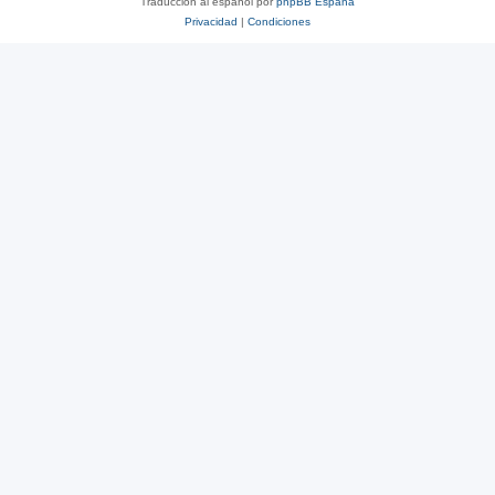
Traducción al español por
phpBB España
Privacidad
|
Condiciones