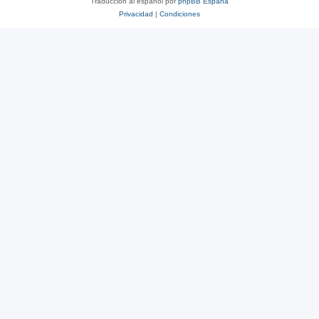
Traducción al español por
phpBB España
Privacidad
|
Condiciones