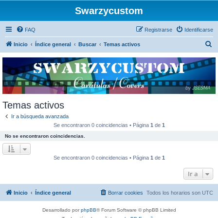
Swarzycustom
FAQ
Registrarse
Identificarse
B
Inicio
Índice general
Buscar
Temas activos
u
s
c
a
r
Temas activos
Ir a búsqueda avanzada
Se encontraron 0 coincidencias • Página
1
de
1
No se encontraron coincidencias.
Se encontraron 0 coincidencias • Página
1
de
1
Ir a
Inicio
Índice general
Borrar cookies
Todos los horarios son
UTC
Desarrollado por
phpBB
® Forum Software © phpBB Limited