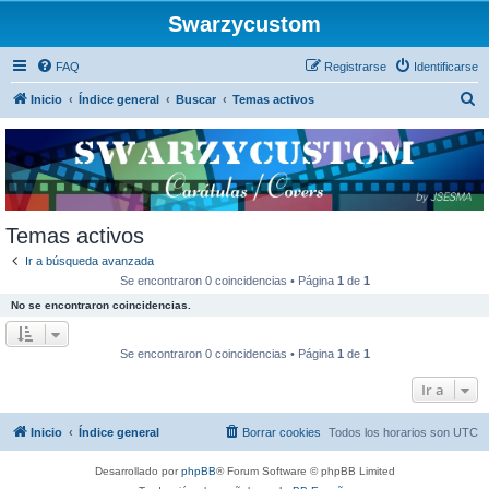
Swarzycustom
FAQ
Registrarse
Identificarse
B
Inicio
Índice general
Buscar
Temas activos
u
s
c
a
r
Temas activos
Ir a búsqueda avanzada
Se encontraron 0 coincidencias • Página
1
de
1
No se encontraron coincidencias.
Se encontraron 0 coincidencias • Página
1
de
1
Ir a
Inicio
Índice general
Borrar cookies
Todos los horarios son
UTC
Desarrollado por
phpBB
® Forum Software © phpBB Limited