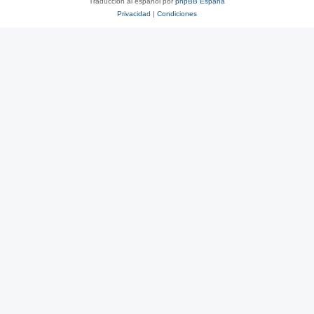
Traducción al español por
phpBB España
Privacidad
|
Condiciones