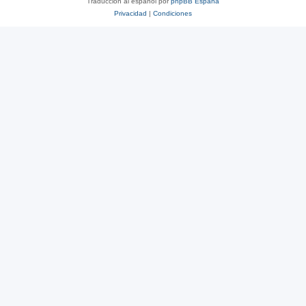
Traducción al español por
phpBB España
Privacidad
|
Condiciones