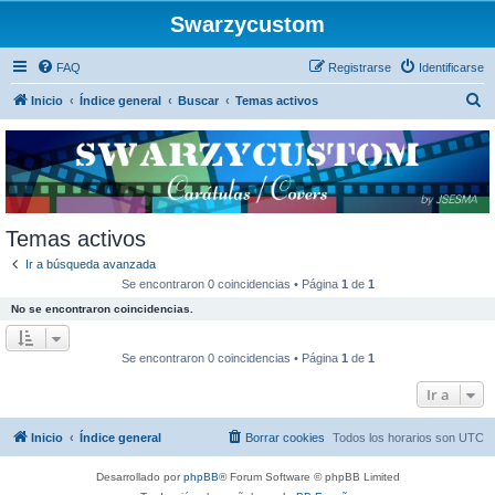
Swarzycustom
FAQ
Registrarse
Identificarse
B
Inicio
Índice general
Buscar
Temas activos
u
s
c
a
r
Temas activos
Ir a búsqueda avanzada
Se encontraron 0 coincidencias • Página
1
de
1
No se encontraron coincidencias.
Se encontraron 0 coincidencias • Página
1
de
1
Ir a
Inicio
Índice general
Borrar cookies
Todos los horarios son
UTC
Desarrollado por
phpBB
® Forum Software © phpBB Limited