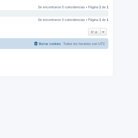
Se encontraron 0 coincidencias • Página
1
de
1
Se encontraron 0 coincidencias • Página
1
de
1
Ir a
Borrar cookies
Todos los horarios son
UTC