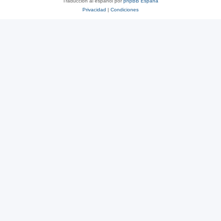
Traducción al español por
phpBB España
Privacidad
|
Condiciones