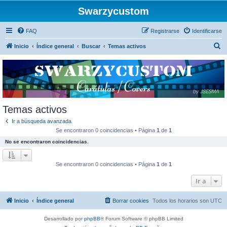
Swarzycustom
FAQ
Registrarse
Identificarse
B
Inicio
Índice general
Buscar
Temas activos
u
s
c
a
r
Temas activos
Ir a búsqueda avanzada
Se encontraron 0 coincidencias • Página
1
de
1
No se encontraron coincidencias.
Se encontraron 0 coincidencias • Página
1
de
1
Ir a
Inicio
Índice general
Borrar cookies
Todos los horarios son
UTC
Desarrollado por
phpBB
® Forum Software © phpBB Limited