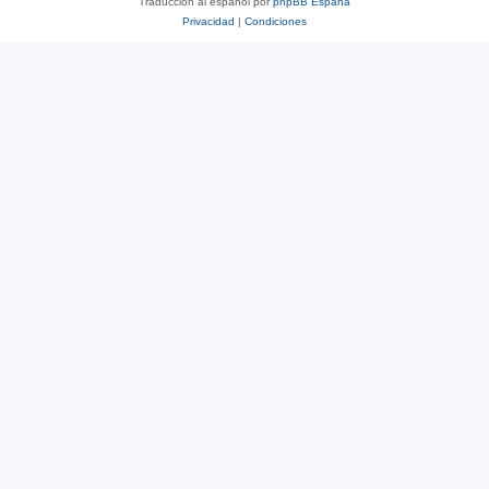
Traducción al español por
phpBB España
Privacidad
|
Condiciones