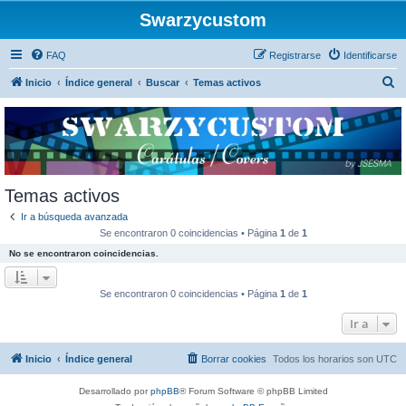
Swarzycustom
FAQ
Registrarse
Identificarse
B
Inicio
Índice general
Buscar
Temas activos
u
s
c
a
r
Temas activos
Ir a búsqueda avanzada
Se encontraron 0 coincidencias • Página
1
de
1
No se encontraron coincidencias.
Se encontraron 0 coincidencias • Página
1
de
1
Ir a
Inicio
Índice general
Borrar cookies
Todos los horarios son
UTC
Desarrollado por
phpBB
® Forum Software © phpBB Limited