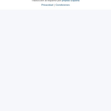
Traducción al español por
phpBB España
Privacidad
|
Condiciones