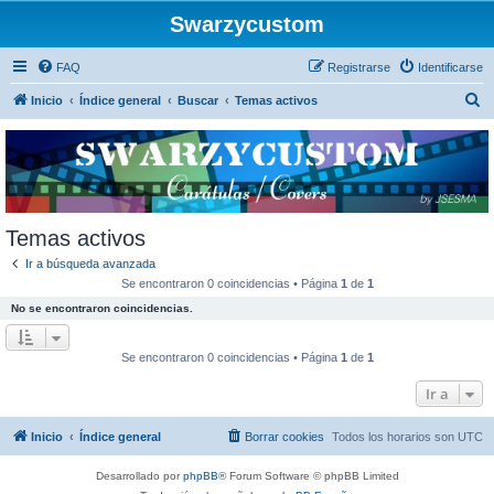
Swarzycustom
FAQ
Registrarse
Identificarse
B
Inicio
Índice general
Buscar
Temas activos
u
s
c
a
r
Temas activos
Ir a búsqueda avanzada
Se encontraron 0 coincidencias • Página
1
de
1
No se encontraron coincidencias.
Se encontraron 0 coincidencias • Página
1
de
1
Ir a
Inicio
Índice general
Borrar cookies
Todos los horarios son
UTC
Desarrollado por
phpBB
® Forum Software © phpBB Limited