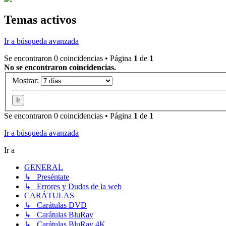
Temas activos
Ir a búsqueda avanzada
Se encontraron 0 coincidencias • Página
1
de
1
No se encontraron coincidencias.
Mostrar:
Se encontraron 0 coincidencias • Página
1
de
1
Ir a búsqueda avanzada
Ir a
GENERAL
↳ Preséntate
↳ Errores y Dudas de la web
CARÁTULAS
↳ Carátulas DVD
↳ Carátulas BluRay
↳ Carátulas BluRay 4K