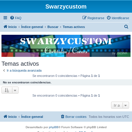
Swarzycustom
FAQ
Registrarse
Identificarse
B
Inicio
Índice general
Buscar
Temas activos
u
s
c
a
r
Temas activos
Ir a búsqueda avanzada
Se encontraron 0 coincidencias • Página
1
de
1
No se encontraron coincidencias.
Se encontraron 0 coincidencias • Página
1
de
1
Ir a
Inicio
Índice general
Borrar cookies
Todos los horarios son
UTC
Desarrollado por
phpBB
® Forum Software © phpBB Limited