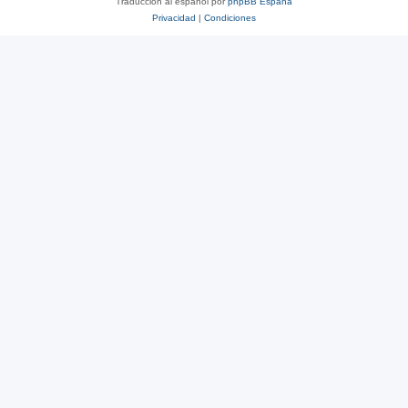
Traducción al español por
phpBB España
Privacidad
|
Condiciones