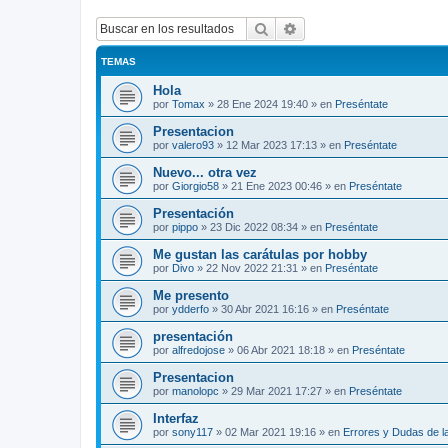
Buscar
Búsqueda avanzada
TEMAS
Hola
por
Tomax
»
28 Ene 2024 19:40
» en
Preséntate
Presentacion
por
valero93
»
12 Mar 2023 17:13
» en
Preséntate
Nuevo... otra vez
por
Giorgio58
»
21 Ene 2023 00:46
» en
Preséntate
Presentación
por
pippo
»
23 Dic 2022 08:34
» en
Preséntate
Me gustan las carátulas por hobby
por
Divo
»
22 Nov 2022 21:31
» en
Preséntate
Me presento
por
ydderfo
»
30 Abr 2021 16:16
» en
Preséntate
presentación
por
alfredojose
»
06 Abr 2021 18:18
» en
Preséntate
Presentacion
por
manolopc
»
29 Mar 2021 17:27
» en
Preséntate
Interfaz
por
sony117
»
02 Mar 2021 19:16
» en
Errores y Dudas de l