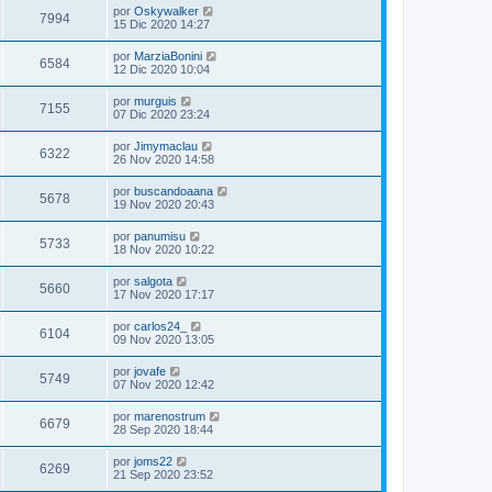
por
Oskywalker
7994
15 Dic 2020 14:27
por
MarziaBonini
6584
12 Dic 2020 10:04
por
murguis
7155
07 Dic 2020 23:24
por
Jimymaclau
6322
26 Nov 2020 14:58
por
buscandoaana
5678
19 Nov 2020 20:43
por
panumisu
5733
18 Nov 2020 10:22
por
salgota
5660
17 Nov 2020 17:17
por
carlos24_
6104
09 Nov 2020 13:05
por
jovafe
5749
07 Nov 2020 12:42
por
marenostrum
6679
28 Sep 2020 18:44
por
joms22
6269
21 Sep 2020 23:52