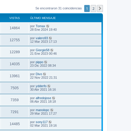
1
2
Siguiente
Se encontraron 31 coincidencias
VISTAS
ÚLTIMO MENSAJE
por
Tomax
14864
28 Ene 2024 19:40
por
valero93
12755
12 Mar 2023 17:13
por
Giorgio58
12289
21 Ene 2023 00:46
por
pippo
14035
23 Dic 2022 08:34
por
Divo
13961
22 Nov 2022 21:31
por
ydderfo
7505
30 Abr 2021 16:16
por
alfredojose
7359
06 Abr 2021 18:18
por
manolopc
7291
29 Mar 2021 17:27
por
sony117
14485
02 Mar 2021 19:16