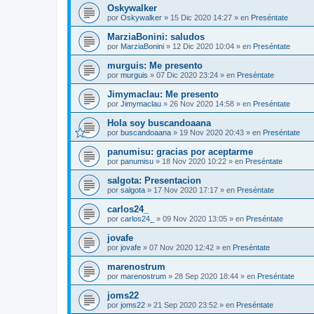
Oskywalker
por
Oskywalker
»
15 Dic 2020 14:27
» en
Preséntate
MarziaBonini: saludos
por
MarziaBonini
»
12 Dic 2020 10:04
» en
Preséntate
murguis: Me presento
por
murguis
»
07 Dic 2020 23:24
» en
Preséntate
Jimymaclau: Me presento
por
Jimymaclau
»
26 Nov 2020 14:58
» en
Preséntate
Hola soy buscandoaana
por
buscandoaana
»
19 Nov 2020 20:43
» en
Preséntate
panumisu: gracias por aceptarme
por
panumisu
»
18 Nov 2020 10:22
» en
Preséntate
salgota: Presentacion
por
salgota
»
17 Nov 2020 17:17
» en
Preséntate
carlos24_
por
carlos24_
»
09 Nov 2020 13:05
» en
Preséntate
jovafe
por
jovafe
»
07 Nov 2020 12:42
» en
Preséntate
marenostrum
por
marenostrum
»
28 Sep 2020 18:44
» en
Preséntate
joms22
por
joms22
»
21 Sep 2020 23:52
» en
Preséntate