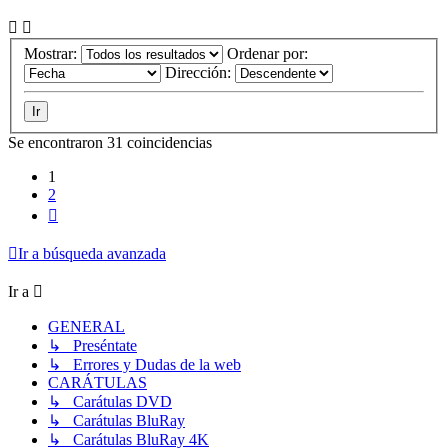
Mostrar:
Ordenar por:
Dirección:
Se encontraron 31 coincidencias
1
2
Siguiente
Ir a búsqueda avanzada
Ir a
GENERAL
↳ Preséntate
↳ Errores y Dudas de la web
CARÁTULAS
↳ Carátulas DVD
↳ Carátulas BluRay
↳ Carátulas BluRay 4K