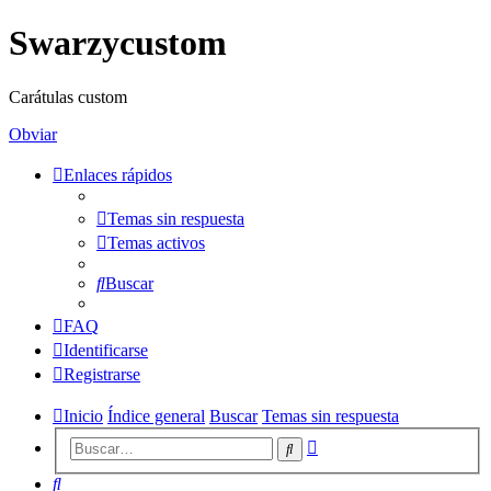
Swarzycustom
Carátulas custom
Obviar
Enlaces rápidos
Temas sin respuesta
Temas activos
Buscar
FAQ
Identificarse
Registrarse
Inicio
Índice general
Buscar
Temas sin respuesta
Búsqueda
Buscar
avanzada
Buscar