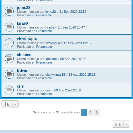
joms22
Último mensaje por
joms22
«
21 Sep 2020 23:52
Publicado en
Preséntate
kira69
Último mensaje por
kira69
«
13 Sep 2020 23:47
Publicado en
Preséntate
zitrollogua
Último mensaje por
zitrollogua
«
12 Sep 2020 13:15
Publicado en
Preséntate
xblanco
Último mensaje por
xblanco
«
05 Sep 2020 07:49
Publicado en
Preséntate
Edwin
Último mensaje por
djedwinpaz18
«
13 Ago 2020 15:12
Publicado en
Preséntate
cris
Último mensaje por
cris
«
09 Ago 2020 22:38
Publicado en
Preséntate
1
2
Siguiente
Se encontraron 31 coincidencias
Ir a