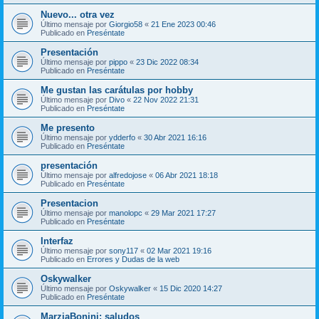
Nuevo... otra vez
Último mensaje por
Giorgio58
«
21 Ene 2023 00:46
Publicado en
Preséntate
Presentación
Último mensaje por
pippo
«
23 Dic 2022 08:34
Publicado en
Preséntate
Me gustan las carátulas por hobby
Último mensaje por
Divo
«
22 Nov 2022 21:31
Publicado en
Preséntate
Me presento
Último mensaje por
ydderfo
«
30 Abr 2021 16:16
Publicado en
Preséntate
presentación
Último mensaje por
alfredojose
«
06 Abr 2021 18:18
Publicado en
Preséntate
Presentacion
Último mensaje por
manolopc
«
29 Mar 2021 17:27
Publicado en
Preséntate
Interfaz
Último mensaje por
sony117
«
02 Mar 2021 19:16
Publicado en
Errores y Dudas de la web
Oskywalker
Último mensaje por
Oskywalker
«
15 Dic 2020 14:27
Publicado en
Preséntate
MarziaBonini: saludos