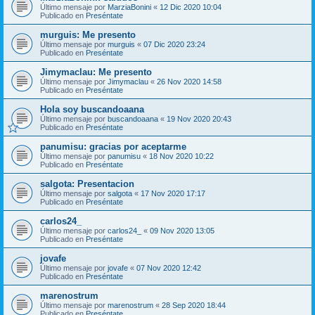
Último mensaje por
MarziaBonini
«
12 Dic 2020 10:04
Publicado en
Preséntate
murguis: Me presento
Último mensaje por
murguis
«
07 Dic 2020 23:24
Publicado en
Preséntate
Jimymaclau: Me presento
Último mensaje por
Jimymaclau
«
26 Nov 2020 14:58
Publicado en
Preséntate
Hola soy buscandoaana
Último mensaje por
buscandoaana
«
19 Nov 2020 20:43
Publicado en
Preséntate
panumisu: gracias por aceptarme
Último mensaje por
panumisu
«
18 Nov 2020 10:22
Publicado en
Preséntate
salgota: Presentacion
Último mensaje por
salgota
«
17 Nov 2020 17:17
Publicado en
Preséntate
carlos24_
Último mensaje por
carlos24_
«
09 Nov 2020 13:05
Publicado en
Preséntate
jovafe
Último mensaje por
jovafe
«
07 Nov 2020 12:42
Publicado en
Preséntate
marenostrum
Último mensaje por
marenostrum
«
28 Sep 2020 18:44
Publicado en
Preséntate