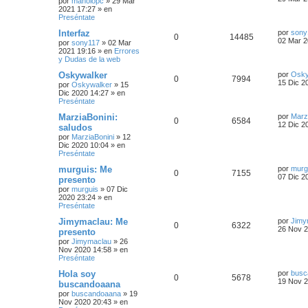
por
manolopc
»
29 Mar
2021 17:27
» en
Preséntate
Interfaz
por
sony
0
14485
02 Mar 2
por
sony117
»
02 Mar
2021 19:16
» en
Errores
y Dudas de la web
Oskywalker
por
Osky
0
7994
15 Dic 2
por
Oskywalker
»
15
Dic 2020 14:27
» en
Preséntate
MarziaBonini:
por
Marz
0
6584
12 Dic 2
saludos
por
MarziaBonini
»
12
Dic 2020 10:04
» en
Preséntate
murguis: Me
por
murg
0
7155
07 Dic 2
presento
por
murguis
»
07 Dic
2020 23:24
» en
Preséntate
Jimymaclau: Me
por
Jimy
0
6322
26 Nov 2
presento
por
Jimymaclau
»
26
Nov 2020 14:58
» en
Preséntate
Hola soy
por
busc
0
5678
19 Nov 2
buscandoaana
por
buscandoaana
»
19
Nov 2020 20:43
» en