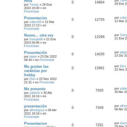
Hola
por
Tom
0
14864
28 Ene 2
por
Tomax
»
28 Ene
2024 19:40
» en
Preséntate
Presentacion
por
vale
0
12755
12 Mar 2
por
valero93
»
12 Mar
2023 17:13
» en
Preséntate
Nuevo... otra vez
por
Gior
0
12289
21 Ene 2
por
Giorgio58
»
21 Ene
2023 00:46
» en
Preséntate
Presentación
por
pipp
0
14035
23 Dic 2
por
pippo
»
23 Dic 2022
08:34
» en
Preséntate
Me gustan las
por
Divo
0
13961
22 Nov 2
carátulas por
hobby
por
Divo
»
22 Nov 2022
21:31
» en
Preséntate
Me presento
por
ydde
0
7505
30 Abr 2
por
ydderfo
»
30 Abr
2021 16:16
» en
Preséntate
presentación
por
alfre
0
7359
06 Abr 2
por
alfredojose
»
06 Abr
2021 18:18
» en
Preséntate
Presentacion
por
mano
0
7291
29 Mar 2