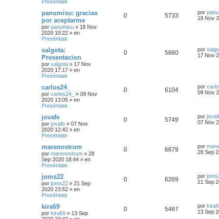
Preséntate
panumisu: gracias
por
panu
0
5733
18 Nov 2
por aceptarme
por
panumisu
»
18 Nov
2020 10:22
» en
Preséntate
salgota:
por
salgo
0
5660
17 Nov 2
Presentacion
por
salgota
»
17 Nov
2020 17:17
» en
Preséntate
carlos24_
por
carl
0
6104
09 Nov 2
por
carlos24_
»
09 Nov
2020 13:05
» en
Preséntate
jovafe
por
jovaf
0
5749
07 Nov 2
por
jovafe
»
07 Nov
2020 12:42
» en
Preséntate
marenostrum
por
mare
0
6679
28 Sep 2
por
marenostrum
»
28
Sep 2020 18:44
» en
Preséntate
joms22
por
joms
0
6269
21 Sep 2
por
joms22
»
21 Sep
2020 23:52
» en
Preséntate
kira69
por
kira6
0
5467
13 Sep 2
por
kira69
»
13 Sep
2020 23:47
» en