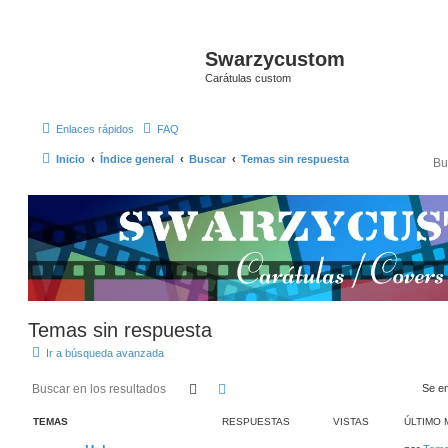
Swarzycustom
Carátulas custom
Enlaces rápidos
FAQ
Inicio
Índice general
Buscar
Temas sin respuesta
Temas sin respuesta
Ir a búsqueda avanzada
Buscar
Búsqueda avanzada
Se e
TEMAS
RESPUESTAS
VISTAS
ÚLTIMO 