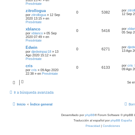
Preséntate
zitrollogua
por
zitro
0
5382
12 Sep 2
por
zitrollogua
»
12 Sep
2020 13:15
» en
Preséntate
xblanco
por
xbla
0
5416
05 Sep 2
por
xblanco
»
05 Sep
2020 07:49
» en
Preséntate
Edwin
por
djed
0
6271
13 Ago 2
por
djedwinpaz18
»
13
Ago 2020 15:12
» en
Preséntate
cris
por
cris
0
6133
09 Ago 2
por
cris
»
09 Ago 2020
22:38
» en
Preséntate
Se e
Ir a búsqueda avanzada
Inicio
Índice general
Borr
Desarrollado por
phpBB
® Forum Software © phpBB L
Traducción al español por
phpBB España
Privacidad
|
Condiciones