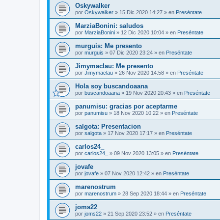
Oskywalker
por
Oskywalker
»
15 Dic 2020 14:27
» en
Preséntate
MarziaBonini: saludos
por
MarziaBonini
»
12 Dic 2020 10:04
» en
Preséntate
murguis: Me presento
por
murguis
»
07 Dic 2020 23:24
» en
Preséntate
Jimymaclau: Me presento
por
Jimymaclau
»
26 Nov 2020 14:58
» en
Preséntate
Hola soy buscandoaana
por
buscandoaana
»
19 Nov 2020 20:43
» en
Preséntate
panumisu: gracias por aceptarme
por
panumisu
»
18 Nov 2020 10:22
» en
Preséntate
salgota: Presentacion
por
salgota
»
17 Nov 2020 17:17
» en
Preséntate
carlos24_
por
carlos24_
»
09 Nov 2020 13:05
» en
Preséntate
jovafe
por
jovafe
»
07 Nov 2020 12:42
» en
Preséntate
marenostrum
por
marenostrum
»
28 Sep 2020 18:44
» en
Preséntate
joms22
por
joms22
»
21 Sep 2020 23:52
» en
Preséntate