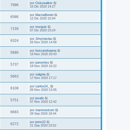
por
Oskywalker
7996
15 Dic 2020 14:27
por
MarziaBonini
6586
12 Dic 2020 10:04
por
murguis
7159
07 Dic 2020 23:24
por
Jimymaclau
6324
26 Nov 2020 14:58
por
buscandoaana
5680
19 Nov 2020 20:43
por
panumisu
5737
18 Nov 2020 10:22
por
salgota
5663
17 Nov 2020 17:17
por
carlos24_
6108
09 Nov 2020 13:05
por
jovafe
5751
07 Nov 2020 12:42
por
marenostrum
6683
28 Sep 2020 18:44
por
joms22
6272
21 Sep 2020 23:52