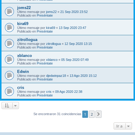
joms22
Último mensaje por
joms22
«
21 Sep 2020 23:52
Publicado en
Preséntate
kira69
Último mensaje por
kira69
«
13 Sep 2020 23:47
Publicado en
Preséntate
zitrollogua
Último mensaje por
zitrollogua
«
12 Sep 2020 13:15
Publicado en
Preséntate
xblanco
Último mensaje por
xblanco
«
05 Sep 2020 07:49
Publicado en
Preséntate
Edwin
Último mensaje por
djedwinpaz18
«
13 Ago 2020 15:12
Publicado en
Preséntate
cris
Último mensaje por
cris
«
09 Ago 2020 22:38
Publicado en
Preséntate
1
2
Siguiente
Se encontraron 31 coincidencias
Ir a