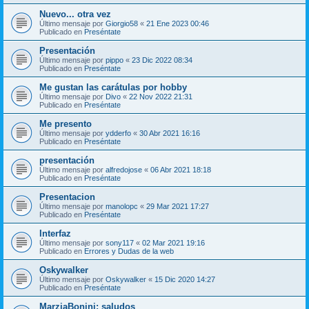
Nuevo... otra vez
Último mensaje por
Giorgio58
«
21 Ene 2023 00:46
Publicado en
Preséntate
Presentación
Último mensaje por
pippo
«
23 Dic 2022 08:34
Publicado en
Preséntate
Me gustan las carátulas por hobby
Último mensaje por
Divo
«
22 Nov 2022 21:31
Publicado en
Preséntate
Me presento
Último mensaje por
ydderfo
«
30 Abr 2021 16:16
Publicado en
Preséntate
presentación
Último mensaje por
alfredojose
«
06 Abr 2021 18:18
Publicado en
Preséntate
Presentacion
Último mensaje por
manolopc
«
29 Mar 2021 17:27
Publicado en
Preséntate
Interfaz
Último mensaje por
sony117
«
02 Mar 2021 19:16
Publicado en
Errores y Dudas de la web
Oskywalker
Último mensaje por
Oskywalker
«
15 Dic 2020 14:27
Publicado en
Preséntate
MarziaBonini: saludos