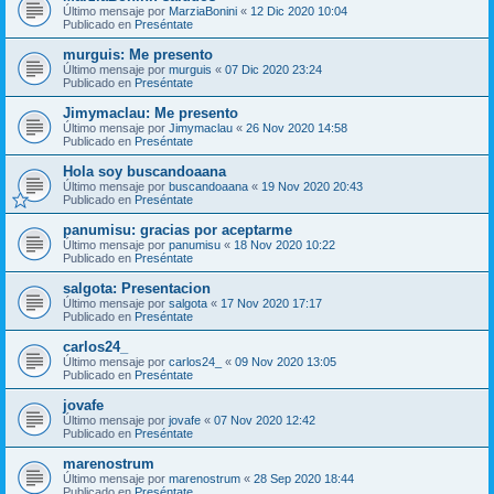
Último mensaje por
MarziaBonini
«
12 Dic 2020 10:04
Publicado en
Preséntate
murguis: Me presento
Último mensaje por
murguis
«
07 Dic 2020 23:24
Publicado en
Preséntate
Jimymaclau: Me presento
Último mensaje por
Jimymaclau
«
26 Nov 2020 14:58
Publicado en
Preséntate
Hola soy buscandoaana
Último mensaje por
buscandoaana
«
19 Nov 2020 20:43
Publicado en
Preséntate
panumisu: gracias por aceptarme
Último mensaje por
panumisu
«
18 Nov 2020 10:22
Publicado en
Preséntate
salgota: Presentacion
Último mensaje por
salgota
«
17 Nov 2020 17:17
Publicado en
Preséntate
carlos24_
Último mensaje por
carlos24_
«
09 Nov 2020 13:05
Publicado en
Preséntate
jovafe
Último mensaje por
jovafe
«
07 Nov 2020 12:42
Publicado en
Preséntate
marenostrum
Último mensaje por
marenostrum
«
28 Sep 2020 18:44
Publicado en
Preséntate