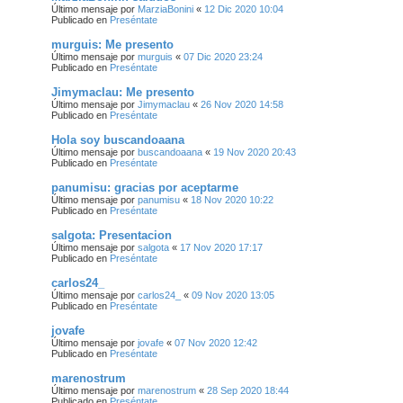
Último mensaje por
MarziaBonini
«
12 Dic 2020 10:04
Publicado en
Preséntate
murguis: Me presento
Último mensaje por
murguis
«
07 Dic 2020 23:24
Publicado en
Preséntate
Jimymaclau: Me presento
Último mensaje por
Jimymaclau
«
26 Nov 2020 14:58
Publicado en
Preséntate
Hola soy buscandoaana
Último mensaje por
buscandoaana
«
19 Nov 2020 20:43
Publicado en
Preséntate
panumisu: gracias por aceptarme
Último mensaje por
panumisu
«
18 Nov 2020 10:22
Publicado en
Preséntate
salgota: Presentacion
Último mensaje por
salgota
«
17 Nov 2020 17:17
Publicado en
Preséntate
carlos24_
Último mensaje por
carlos24_
«
09 Nov 2020 13:05
Publicado en
Preséntate
jovafe
Último mensaje por
jovafe
«
07 Nov 2020 12:42
Publicado en
Preséntate
marenostrum
Último mensaje por
marenostrum
«
28 Sep 2020 18:44
Publicado en
Preséntate