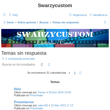
Swarzycustom
FAQ
Registrarse
Identificarse
B
Inicio
Índice general
Buscar
Temas sin respuesta
u
s
c
a
r
Temas sin respuesta
Ir a búsqueda avanzada
Buscar
Búsqueda avanzada
1
2
Siguiente
Se encontraron 31 coincidencias
Temas
Hola
Último mensaje por
Tomax
«
28 Ene 2024 19:40
Publicado en
Preséntate
Presentacion
Último mensaje por
valero93
«
12 Mar 2023 17:13
Publicado en
Preséntate