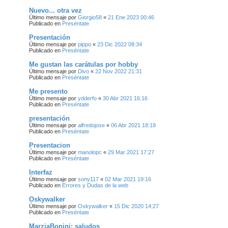
Nuevo... otra vez
Último mensaje por
Giorgio58
«
21 Ene 2023 00:46
Publicado en
Preséntate
Presentación
Último mensaje por
pippo
«
23 Dic 2022 08:34
Publicado en
Preséntate
Me gustan las carátulas por hobby
Último mensaje por
Divo
«
22 Nov 2022 21:31
Publicado en
Preséntate
Me presento
Último mensaje por
ydderfo
«
30 Abr 2021 16:16
Publicado en
Preséntate
presentación
Último mensaje por
alfredojose
«
06 Abr 2021 18:18
Publicado en
Preséntate
Presentacion
Último mensaje por
manolopc
«
29 Mar 2021 17:27
Publicado en
Preséntate
Interfaz
Último mensaje por
sony117
«
02 Mar 2021 19:16
Publicado en
Errores y Dudas de la web
Oskywalker
Último mensaje por
Oskywalker
«
15 Dic 2020 14:27
Publicado en
Preséntate
MarziaBonini: saludos