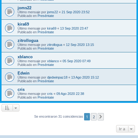
joms22
Último mensaje por
joms22
«
21 Sep 2020 23:52
Publicado en
Preséntate
kira69
Último mensaje por
kira69
«
13 Sep 2020 23:47
Publicado en
Preséntate
zitrollogua
Último mensaje por
zitrollogua
«
12 Sep 2020 13:15
Publicado en
Preséntate
xblanco
Último mensaje por
xblanco
«
05 Sep 2020 07:49
Publicado en
Preséntate
Edwin
Último mensaje por
djedwinpaz18
«
13 Ago 2020 15:12
Publicado en
Preséntate
cris
Último mensaje por
cris
«
09 Ago 2020 22:38
Publicado en
Preséntate
1
2
Siguiente
Se encontraron 31 coincidencias
Ir a