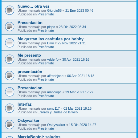
Nuevo... otra vez
Último mensaje por
Giorgio58
«
21 Ene 2023 00:46
Publicado en
Preséntate
Presentación
Último mensaje por
pippo
«
23 Dic 2022 08:34
Publicado en
Preséntate
Me gustan las carátulas por hobby
Último mensaje por
Divo
«
22 Nov 2022 21:31
Publicado en
Preséntate
Me presento
Último mensaje por
ydderfo
«
30 Abr 2021 16:16
Publicado en
Preséntate
presentación
Último mensaje por
alfredojose
«
06 Abr 2021 18:18
Publicado en
Preséntate
Presentacion
Último mensaje por
manolopc
«
29 Mar 2021 17:27
Publicado en
Preséntate
Interfaz
Último mensaje por
sony117
«
02 Mar 2021 19:16
Publicado en
Errores y Dudas de la web
Oskywalker
Último mensaje por
Oskywalker
«
15 Dic 2020 14:27
Publicado en
Preséntate
MarziaBonini: saludos