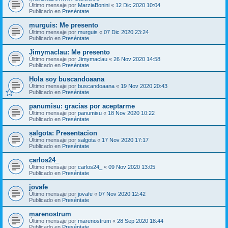
Último mensaje por
MarziaBonini
«
12 Dic 2020 10:04
Publicado en
Preséntate
murguis: Me presento
Último mensaje por
murguis
«
07 Dic 2020 23:24
Publicado en
Preséntate
Jimymaclau: Me presento
Último mensaje por
Jimymaclau
«
26 Nov 2020 14:58
Publicado en
Preséntate
Hola soy buscandoaana
Último mensaje por
buscandoaana
«
19 Nov 2020 20:43
Publicado en
Preséntate
panumisu: gracias por aceptarme
Último mensaje por
panumisu
«
18 Nov 2020 10:22
Publicado en
Preséntate
salgota: Presentacion
Último mensaje por
salgota
«
17 Nov 2020 17:17
Publicado en
Preséntate
carlos24_
Último mensaje por
carlos24_
«
09 Nov 2020 13:05
Publicado en
Preséntate
jovafe
Último mensaje por
jovafe
«
07 Nov 2020 12:42
Publicado en
Preséntate
marenostrum
Último mensaje por
marenostrum
«
28 Sep 2020 18:44
Publicado en
Preséntate