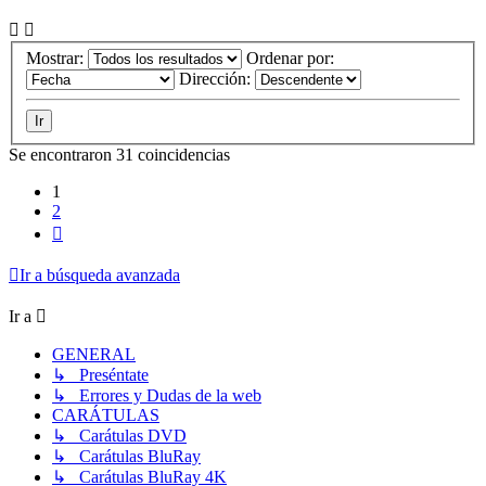
Mostrar:
Ordenar por:
Dirección:
Se encontraron 31 coincidencias
1
2
Siguiente
Ir a búsqueda avanzada
Ir a
GENERAL
↳ Preséntate
↳ Errores y Dudas de la web
CARÁTULAS
↳ Carátulas DVD
↳ Carátulas BluRay
↳ Carátulas BluRay 4K