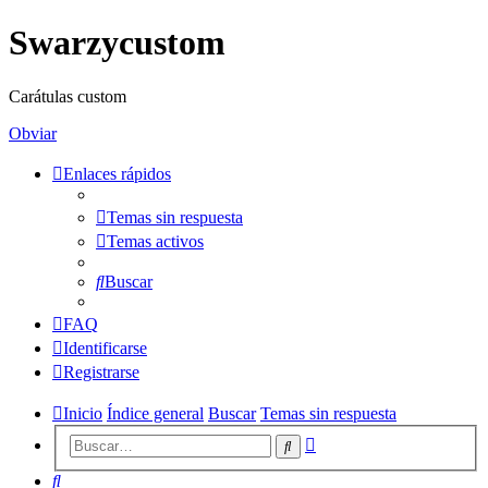
Swarzycustom
Carátulas custom
Obviar
Enlaces rápidos
Temas sin respuesta
Temas activos
Buscar
FAQ
Identificarse
Registrarse
Inicio
Índice general
Buscar
Temas sin respuesta
Búsqueda
Buscar
avanzada
Buscar