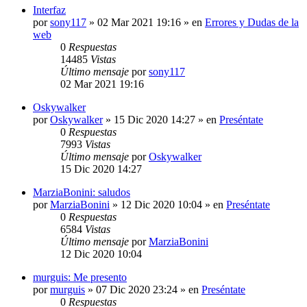
Interfaz
por
sony117
»
02 Mar 2021 19:16
» en
Errores y Dudas de la
web
0
Respuestas
14485
Vistas
Último mensaje
por
sony117
02 Mar 2021 19:16
Oskywalker
por
Oskywalker
»
15 Dic 2020 14:27
» en
Preséntate
0
Respuestas
7993
Vistas
Último mensaje
por
Oskywalker
15 Dic 2020 14:27
MarziaBonini: saludos
por
MarziaBonini
»
12 Dic 2020 10:04
» en
Preséntate
0
Respuestas
6584
Vistas
Último mensaje
por
MarziaBonini
12 Dic 2020 10:04
murguis: Me presento
por
murguis
»
07 Dic 2020 23:24
» en
Preséntate
0
Respuestas