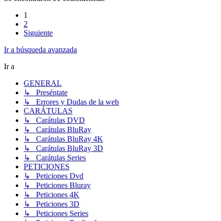
1
2
Siguiente
Ir a búsqueda avanzada
Ir a
GENERAL
↳ Preséntate
↳ Errores y Dudas de la web
CARÁTULAS
↳ Carátulas DVD
↳ Carátulas BluRay
↳ Carátulas BluRay 4K
↳ Carátulas BluRay 3D
↳ Carátulas Series
PETICIONES
↳ Peticiones Dvd
↳ Peticiones Bluray
↳ Peticiones 4K
↳ Peticiones 3D
↳ Peticiones Series