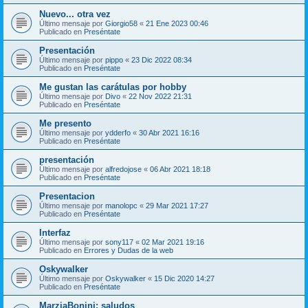
Nuevo... otra vez
Último mensaje por
Giorgio58
«
21 Ene 2023 00:46
Publicado en
Preséntate
Presentación
Último mensaje por
pippo
«
23 Dic 2022 08:34
Publicado en
Preséntate
Me gustan las carátulas por hobby
Último mensaje por
Divo
«
22 Nov 2022 21:31
Publicado en
Preséntate
Me presento
Último mensaje por
ydderfo
«
30 Abr 2021 16:16
Publicado en
Preséntate
presentación
Último mensaje por
alfredojose
«
06 Abr 2021 18:18
Publicado en
Preséntate
Presentacion
Último mensaje por
manolopc
«
29 Mar 2021 17:27
Publicado en
Preséntate
Interfaz
Último mensaje por
sony117
«
02 Mar 2021 19:16
Publicado en
Errores y Dudas de la web
Oskywalker
Último mensaje por
Oskywalker
«
15 Dic 2020 14:27
Publicado en
Preséntate
MarziaBonini: saludos