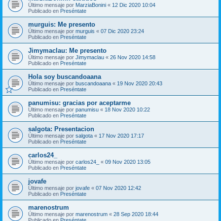
Último mensaje por
MarziaBonini
«
12 Dic 2020 10:04
Publicado en
Preséntate
murguis: Me presento
Último mensaje por
murguis
«
07 Dic 2020 23:24
Publicado en
Preséntate
Jimymaclau: Me presento
Último mensaje por
Jimymaclau
«
26 Nov 2020 14:58
Publicado en
Preséntate
Hola soy buscandoaana
Último mensaje por
buscandoaana
«
19 Nov 2020 20:43
Publicado en
Preséntate
panumisu: gracias por aceptarme
Último mensaje por
panumisu
«
18 Nov 2020 10:22
Publicado en
Preséntate
salgota: Presentacion
Último mensaje por
salgota
«
17 Nov 2020 17:17
Publicado en
Preséntate
carlos24_
Último mensaje por
carlos24_
«
09 Nov 2020 13:05
Publicado en
Preséntate
jovafe
Último mensaje por
jovafe
«
07 Nov 2020 12:42
Publicado en
Preséntate
marenostrum
Último mensaje por
marenostrum
«
28 Sep 2020 18:44
Publicado en
Preséntate