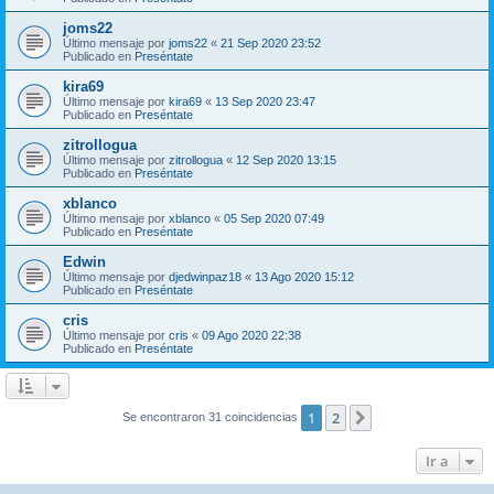
joms22
Último mensaje por
joms22
«
21 Sep 2020 23:52
Publicado en
Preséntate
kira69
Último mensaje por
kira69
«
13 Sep 2020 23:47
Publicado en
Preséntate
zitrollogua
Último mensaje por
zitrollogua
«
12 Sep 2020 13:15
Publicado en
Preséntate
xblanco
Último mensaje por
xblanco
«
05 Sep 2020 07:49
Publicado en
Preséntate
Edwin
Último mensaje por
djedwinpaz18
«
13 Ago 2020 15:12
Publicado en
Preséntate
cris
Último mensaje por
cris
«
09 Ago 2020 22:38
Publicado en
Preséntate
1
2
Siguiente
Se encontraron 31 coincidencias
Ir a