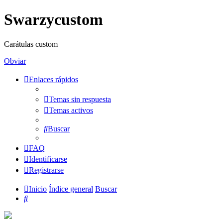
Swarzycustom
Carátulas custom
Obviar
Enlaces rápidos
Temas sin respuesta
Temas activos
Buscar
FAQ
Identificarse
Registrarse
Inicio
Índice general
Buscar
Buscar