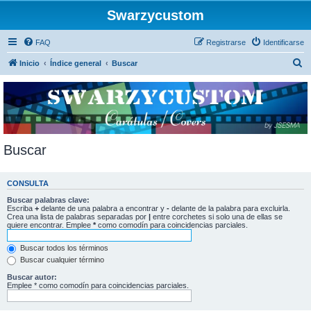
Swarzycustom
FAQ
Registrarse
Identificarse
B
Inicio
Índice general
Buscar
u
s
c
a
r
Buscar
CONSULTA
Buscar palabras clave:
Escriba
+
delante de una palabra a encontrar y
-
delante de la palabra para excluirla.
Crea una lista de palabras separadas por
|
entre corchetes si solo una de ellas se
quiere encontrar. Emplee
*
como comodín para coincidencias parciales.
Buscar todos los términos
Buscar cualquier término
Buscar autor:
Emplee * como comodín para coincidencias parciales.