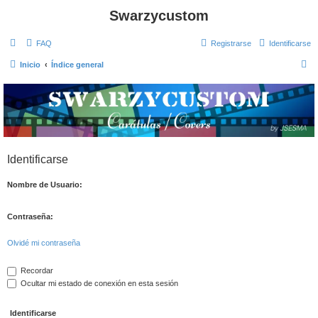
Swarzycustom
FAQ
Registrarse
Identificarse
B
Inicio
Índice general
u
s
c
a
r
Identificarse
Nombre de Usuario:
Contraseña:
Olvidé mi contraseña
Recordar
Ocultar mi estado de conexión en esta sesión