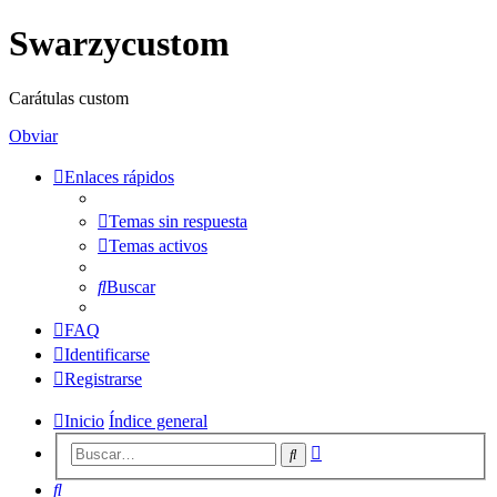
Swarzycustom
Carátulas custom
Obviar
Enlaces rápidos
Temas sin respuesta
Temas activos
Buscar
FAQ
Identificarse
Registrarse
Inicio
Índice general
Búsqueda
Buscar
avanzada
Buscar