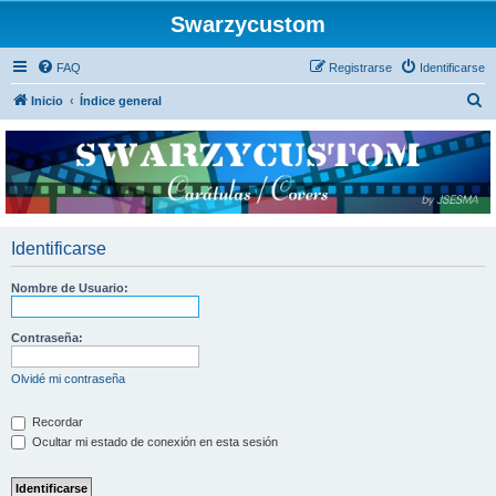
Swarzycustom
FAQ
Registrarse
Identificarse
B
Inicio
Índice general
u
s
c
a
r
Identificarse
Nombre de Usuario:
Contraseña:
Olvidé mi contraseña
Recordar
Ocultar mi estado de conexión en esta sesión